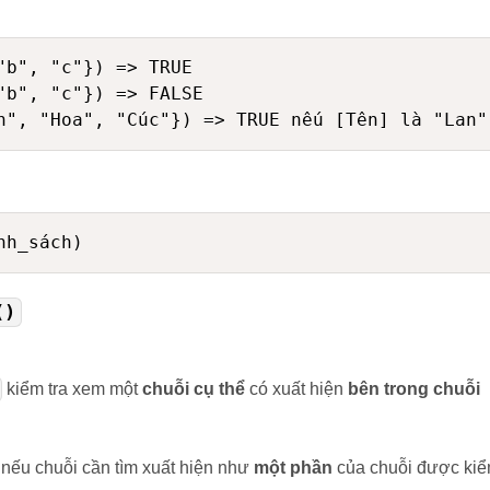
"b", "c"}) => TRUE

"b", "c"}) => FALSE

()
kiểm tra xem một
chuỗi cụ thể
có xuất hiện
bên trong chuỗi
nếu chuỗi cần tìm xuất hiện như
một phần
của chuỗi được ki