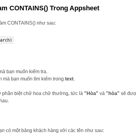
Hàm CONTAINS() Trong Appsheet
hàm CONTAINS() như sau:
earch)
mà bạn muốn kiểm tra.
n mà bạn muốn tìm kiếm trong
text
.
 phân biệt chữ hoa chữ thường, tức là
"Hòa"
và
"hòa"
sẽ đư
nhau.
ạn có một bảng khách hàng với các tên như sau: