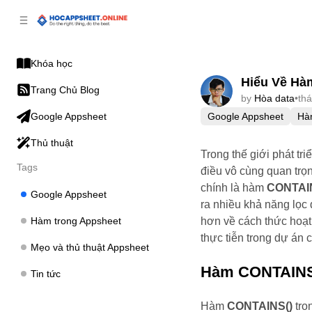
p to
p to
tent
ebar
Khóa học
Hiểu Về Hà
Trang Chủ Blog
by
Hòa data
•
th
Google Appsheet
Hà
Google Appsheet
Thủ thuật
Trong thế giới phát tr
Tags
điều vô cùng quan tr
chính là hàm
CONTAI
Google Appsheet
ra nhiều khả năng lọc 
Hàm trong Appsheet
hơn về cách thức hoạ
thực tiễn trong dự án 
Mẹo và thủ thuật Appsheet
Hàm CONTAINS(
Tin tức
Hàm
CONTAINS()
tro