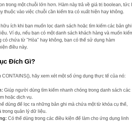
on trong một chuỗi lớn hơn. Hàm này trả về giá trị boolean, tức 
tùy thuộc vào việc chuỗi cần kiểm tra có xuất hiện hay không.
t hữu ích khi bạn muốn lọc danh sách hoặc tìm kiếm các bản ghi
 liệu. Ví dụ, nếu bạn có một danh sách khách hàng và muốn kiể
g có chứa từ "Hòa" hay không, bạn có thể sử dụng hàm
iện điều này.
ục Đích Gì?
 CONTAINS(), hãy xem xét một số ứng dụng thực tế của nó:
n:
Giúp người dùng tìm kiếm nhanh chóng trong danh sách các
m hoặc dịch vụ.
hể dùng để lọc ra những bản ghi mà chứa một từ khóa cụ thể,
 trong quản lý dữ liệu.
ng:
Có thể dùng trong các điều kiện để làm cho ứng dụng linh