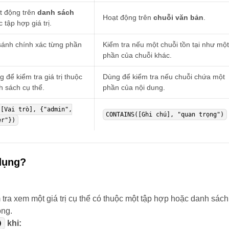
t động trên
danh sách
Hoạt động trên
chuỗi văn bản
.
 tập hợp giá trị.
sánh chính xác từng phần
Kiểm tra nếu một chuỗi tồn tại như một
phần của chuỗi khác.
 để kiểm tra giá trị thuộc
Dùng để kiểm tra nếu chuỗi chứa một
h sách cụ thể.
phần của nội dung.
([Vai trò], {"admin",
CONTAINS([Ghi chú], "quan trọng")
er"})
dụng?
tra xem một giá trị cụ thể có thuộc một tập hợp hoặc danh sách
ông.
khi:
)