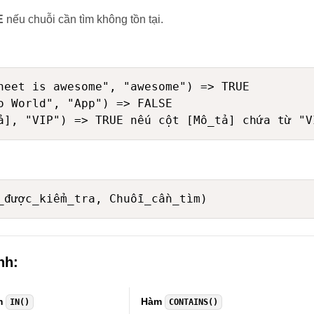
E
nếu chuỗi cần tìm không tồn tại.
heet is awesome", "awesome") => TRUE

o World", "App") => FALSE

nh:
m
Hàm
IN()
CONTAINS()