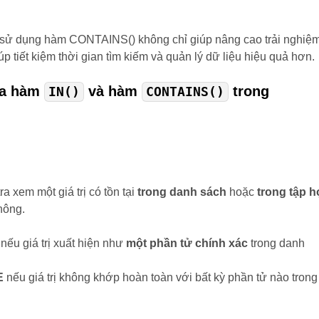
c sử dụng hàm CONTAINS() không chỉ giúp nâng cao trải nghiệ
 tiết kiệm thời gian tìm kiếm và quản lý dữ liệu hiệu quả hơn.
ữa hàm
và hàm
trong
IN()
CONTAINS()
ra xem một giá trị có tồn tại
trong danh sách
hoặc
trong tập 
hông.
nếu giá trị xuất hiện như
một phần tử chính xác
trong danh
E
nếu giá trị không khớp hoàn toàn với bất kỳ phần tử nào trong