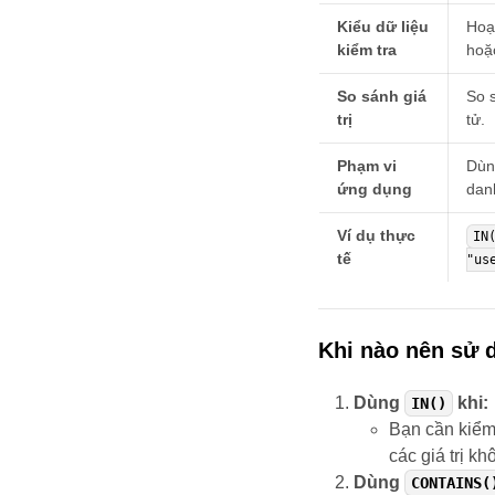
Kiểu dữ liệu
Hoạ
kiểm tra
hoặc
So sánh giá
So 
trị
tử.
Phạm vi
Dùng
ứng dụng
dan
Ví dụ thực
IN
tế
"us
Khi nào nên sử 
Dùng
khi:
IN()
Bạn cần kiểm 
các giá trị kh
Dùng
CONTAINS(