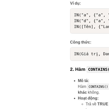
Ví dụ:
IN("a", {"a", 
IN("d", {"a", 
Công thức:
2.
Hàm
CONTAINS
Mô tả:
Hàm
CONTAINS()
khác
không.
Hoạt động:
Trả về
TRUE