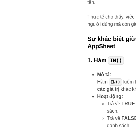
tên.
Thực tế cho thấy, việ
người dùng mà còn giúp
Sự khác biệt gi
AppSheet
1.
Hàm
IN()
Mô tả:
Hàm
kiểm t
IN()
các giá trị
khác k
Hoạt động:
Trả về
TRUE
sách.
Trả về
FALS
danh sách.