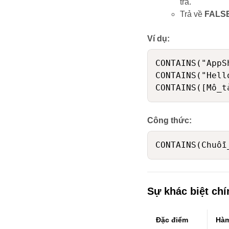
tra.
Trả về
FALS
Ví dụ:
CONTAINS("AppS
CONTAINS("Hell
Công thức:
Sự khác biệt chí
Đặc điểm
Hà