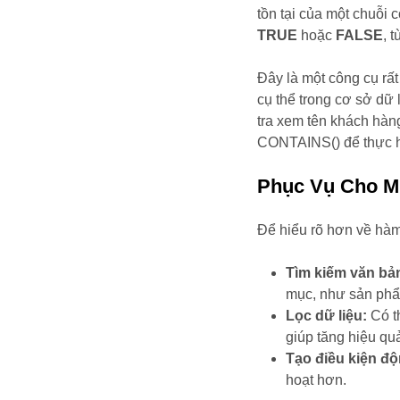
tồn tại của một chuỗi c
TRUE
hoặc
FALSE
, 
Đây là một công cụ rấ
cụ thể trong cơ sở dữ
tra xem tên khách hàn
CONTAINS() để thực h
Phục Vụ Cho M
Để hiểu rõ hơn về hàm
Tìm kiếm văn bả
mục, như sản phẩ
Lọc dữ liệu:
Có t
giúp tăng hiệu quả
Tạo điều kiện độ
hoạt hơn.