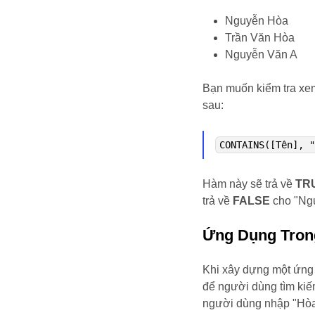
Nguyễn Hòa
Trần Văn Hòa
Nguyễn Văn A
Bạn muốn kiểm tra xem
sau:
CONTAINS([Tên], 
Hàm này sẽ trả về
TR
trả về
FALSE
cho "Ng
Ứng Dụng Tron
Khi xây dựng một ứng
để người dùng tìm kiế
người dùng nhập "Hòa"