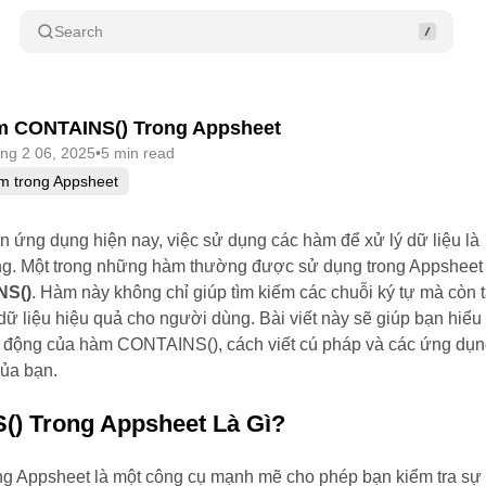
Search
m CONTAINS() Trong Appsheet
áng 2 06, 2025
•
5 min read
m trong Appsheet
iển ứng dụng hiện nay, việc sử dụng các hàm để xử lý dữ liệu là
ọng. Một trong những hàm thường được sử dụng trong Appsheet
NS()
. Hàm này không chỉ giúp tìm kiếm các chuỗi ký tự mà còn 
dữ liệu hiệu quả cho người dùng. Bài viết này sẽ giúp bạn hiểu 
t động của hàm CONTAINS(), cách viết cú pháp và các ứng dụ
của bạn.
) Trong Appsheet Là Gì?
ng Appsheet là một công cụ mạnh mẽ cho phép bạn kiểm tra sự