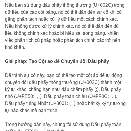
Nếu bạn sử dụng dấu phẩy thông thường (U+002C) trong
dữ liệu của các cột bảng, nó có thể dẫn đến sự cố khi cố
gắng phân tách hoặc xử lý dữ liệu một cách chính xác.
Nếu không được xử lý chính xác, nó có thể dẫn đến dữ
liệu không chính xác hoặc bị hiểu sai trong bảng, khiến
việc phân tích cú pháp hoặc phân tích chính xác trở nên
khó khăn.
Giải pháp: Tạo Cột ảo để Chuyển đổi Dấu phẩy
Để tránh sự cố này, bạn có thể tạo một cột ảo để tự động
chuyển đổi dấu phẩy thông thường (U+002C) thành một
ký tự khác, chẳng hạn như dấu chấm phẩy (;), Dấu phẩy
nhỏ (U+FE50: ﹐), Dấu phẩy toàn chiều (U+FF0C: ，),
Dấu phẩy tiếng Nhật (U+3001: 、) hoặc bất kỳ ký tự tương
tự nào khác mà bạn thích.
Trong hướng dẫn này, chúng tôi sử dụng Dấu phẩy toàn