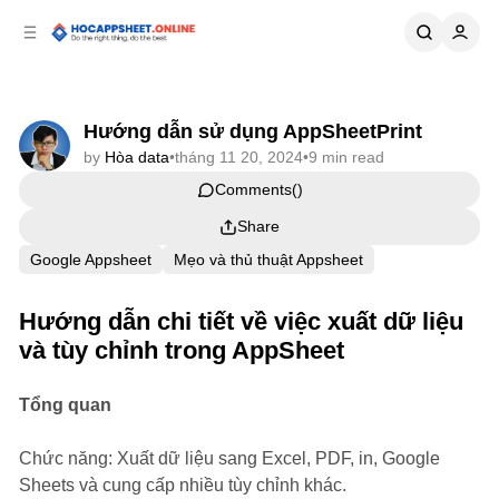
p to
p to
tent
ebar
Hướng dẫn sử dụng AppSheetPrint
by
Hòa data
•
tháng 11 20, 2024
•
9 min read
Comments
Share
Google Appsheet
Mẹo và thủ thuật Appsheet
Hướng dẫn chi tiết về việc xuất dữ liệu
và tùy chỉnh trong AppSheet
Tổng quan
Chức năng: Xuất dữ liệu sang Excel, PDF, in, Google
Sheets và cung cấp nhiều tùy chỉnh khác.