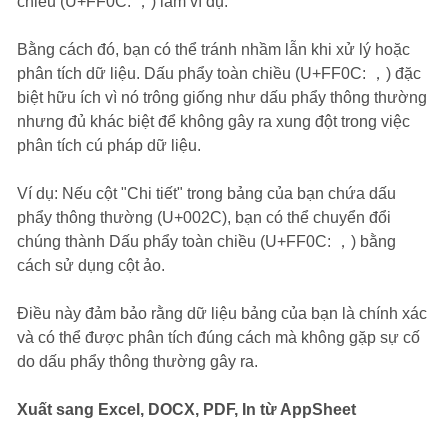
chiều (U+FF0C: ，) làm ví dụ.
Bằng cách đó, bạn có thể tránh nhầm lẫn khi xử lý hoặc
phân tích dữ liệu. Dấu phẩy toàn chiều (U+FF0C: ，) đặc
biệt hữu ích vì nó trông giống như dấu phẩy thông thường
nhưng đủ khác biệt để không gây ra xung đột trong việc
phân tích cú pháp dữ liệu.
Ví dụ: Nếu cột "Chi tiết" trong bảng của bạn chứa dấu
phẩy thông thường (U+002C), bạn có thể chuyển đổi
chúng thành Dấu phẩy toàn chiều (U+FF0C: ，) bằng
cách sử dụng cột ảo.
Điều này đảm bảo rằng dữ liệu bảng của bạn là chính xác
và có thể được phân tích đúng cách mà không gặp sự cố
do dấu phẩy thông thường gây ra.
Xuất sang Excel, DOCX, PDF, In từ AppSheet