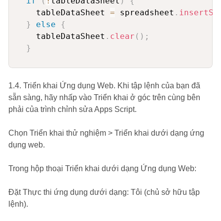
if
(
!
tableDataSheet
)
{
    tableDataSheet 
=
 spreadsheet
.
insertSh
}
else
{
    tableDataSheet
.
clear
(
)
;
}
//Get textcontent
if
(
content
.
textContent 
&&
 content
.
text
1.4. Triển khai Ứng dụng Web. Khi tập lệnh của bạn đã
for
(
var
 i 
=
0
;
 i 
<
 content
.
textConte
sẵn sàng, hãy nhấp vào Triển khai ở góc trên cùng bên
      textContentSheet
.
getRange
(
i 
+
1
,
1
)
phải của trình chỉnh sửa Apps Script.
}
}
Chọn Triển khai thử nghiệm > Triển khai dưới dạng ứng
dụng web.
//Get tabledata
if
(
content
.
tableData 
&&
 content
.
tableD
Trong hộp thoại Triển khai dưới dạng Ứng dụng Web:
var
 tableRows 
=
 content
.
tableData
;
var
 range 
=
 tableDataSheet
.
getRange
(
1
Đặt Thực thi ứng dụng dưới dạng: Tôi (chủ sở hữu tập
    range
.
setValues
(
tableRows
)
;
lệnh).