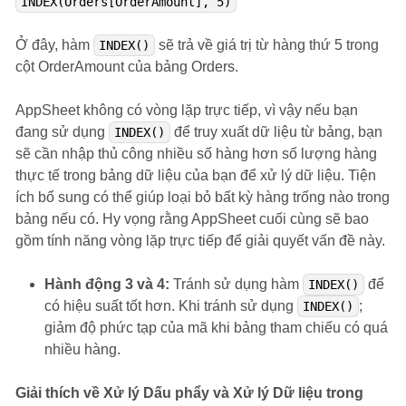
INDEX(Orders[OrderAmount], 5)
Ở đây, hàm
sẽ trả về giá trị từ hàng thứ 5 trong
INDEX()
cột OrderAmount của bảng Orders.
AppSheet không có vòng lặp trực tiếp, vì vậy nếu bạn
đang sử dụng
để truy xuất dữ liệu từ bảng, bạn
INDEX()
sẽ cần nhập thủ công nhiều số hàng hơn số lượng hàng
thực tế trong bảng dữ liệu của bạn để xử lý dữ liệu. Tiện
ích bổ sung có thể giúp loại bỏ bất kỳ hàng trống nào trong
bảng nếu có. Hy vọng rằng AppSheet cuối cùng sẽ bao
gồm tính năng vòng lặp trực tiếp để giải quyết vấn đề này.
Hành động 3 và 4:
Tránh sử dụng hàm
để
INDEX()
có hiệu suất tốt hơn. Khi tránh sử dụng
;
INDEX()
giảm độ phức tạp của mã khi bảng tham chiếu có quá
nhiều hàng.
Giải thích về Xử lý Dấu phẩy và Xử lý Dữ liệu trong