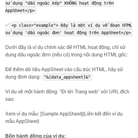
sử dụng "dấu ngoặc kép" KHÔNG hoạt động trên
AppSheet</p>
✅
<p class="example"> Đây là một ví dụ về đoạn HTML
sử dụng 'dấu ngoặc đơn' hoạt động trên AppSheet</p>
Dưới đây là ví dụ chính xác để HTML hoạt động, chỉ sử
dụng dấu ngoặc đơn (nếu có) trong nội dung HTML gốc:
Để thêm dữ liệu AppSheet vào cấu trúc HTML, hãy sử
dụng định dạng:
"&[data_appsheet]&"
Ví dụ về một hành động: "Đi tới Trang web" với URL đích
sau:
Xem ví dụ mẫu: [Sample AppSheet](Liên kết đến ví dụ
mẫu AppSheet)
Bốn hành động của ví dụ: