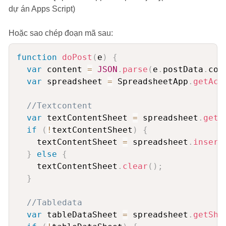
dự án Apps Script)
Hoặc sao chép đoạn mã sau:
function
doPost
(
e
)
{
var
 content 
=
JSON
.
parse
(
e
.
postData
.
con
var
 spreadsheet 
=
 SpreadsheetApp
.
getAct
//Textcontent
var
 textContentSheet 
=
 spreadsheet
.
getS
if
(
!
textContentSheet
)
{
    textContentSheet 
=
 spreadsheet
.
insert
}
else
{
    textContentSheet
.
clear
(
)
;
}
//Tabledata
var
 tableDataSheet 
=
 spreadsheet
.
getShe