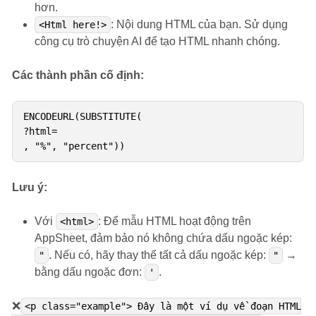
hơn.
: Nội dung HTML của bạn. Sử dụng
<Html here!>
công cụ trò chuyện AI để tạo HTML nhanh chóng.
Các thành phần cố định:
ENCODEURL(SUBSTITUTE(

?html=

, "%", "percent"))
Lưu ý:
Với
: Để mẫu HTML hoạt động trên
<html>
AppSheet, đảm bảo nó không chứa dấu ngoặc kép:
. Nếu có, hãy thay thế tất cả dấu ngoặc kép:
→
"
"
bằng dấu ngoặc đơn:
.
'
❌
<p class="example"> Đây là một ví dụ về đoạn HTML