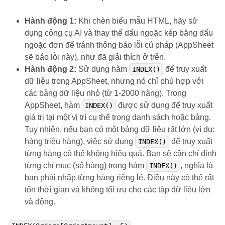
Hành động 1:
Khi chèn biểu mẫu HTML, hãy sử
dụng công cụ AI và thay thế dấu ngoặc kép bằng dấu
ngoặc đơn để tránh thông báo lỗi cú pháp (AppSheet
sẽ báo lỗi này), như đã giải thích ở trên.
Hành động 2:
Sử dụng hàm
để truy xuất
INDEX()
dữ liệu trong AppSheet, nhưng nó chỉ phù hợp với
các bảng dữ liệu nhỏ (từ 1-2000 hàng). Trong
AppSheet, hàm
được sử dụng để truy xuất
INDEX()
giá trị tại một vị trí cụ thể trong danh sách hoặc bảng.
Tuy nhiên, nếu bạn có một bảng dữ liệu rất lớn (ví dụ:
hàng triệu hàng), việc sử dụng
để truy xuất
INDEX()
từng hàng có thể không hiệu quả. Bạn sẽ cần chỉ định
từng chỉ mục (số hàng) trong hàm
, nghĩa là
INDEX()
bạn phải nhập từng hàng riêng lẻ. Điều này có thể rất
tốn thời gian và không tối ưu cho các tập dữ liệu lớn
và động.