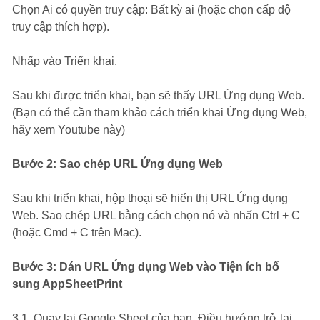
// left-align the content, you can ch
Chọn Ai có quyền truy cập: Bất kỳ ai (hoặc chọn cấp độ
    range
.
setHorizontalAlignment
(
"left"
)
;
truy cập thích hợp).
}
}
Nhấp vào Triển khai.
Sau khi được triển khai, bạn sẽ thấy URL Ứng dụng Web.
(Bạn có thể cần tham khảo cách triển khai Ứng dụng Web,
hãy xem Youtube này)
Bước 2: Sao chép URL Ứng dụng Web
Sau khi triển khai, hộp thoại sẽ hiển thị URL Ứng dụng
Web. Sao chép URL bằng cách chọn nó và nhấn Ctrl + C
(hoặc Cmd + C trên Mac).
Bước 3: Dán URL Ứng dụng Web vào Tiện ích bổ
sung AppSheetPrint
3.1. Quay lại Google Sheet của bạn. Điều hướng trở lại