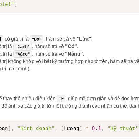
biết"
)
có giá trị là
, hàm sẽ trả về
"Lửa"
.
]
"Đỏ"
 trị là
, hàm sẽ trả về
"Cỏ"
.
"Xanh"
 trị là
, hàm sẽ trả về
"Nắng"
.
"Vàng"
á trị không khớp với bất kỳ trường hợp nào ở trên, hàm sẽ trả v
 trị mặc định).
ể thay thế nhiều điều kiện
, giúp mã đơn giản và dễ đọc hơn
IF
để ánh xạ các giá trị từ một trường thành các nhãn cụ thể, dan
ban
]
,
"Kinh doanh"
,
[
Lương
]
*
0.1
,
"Kỹ thuật"