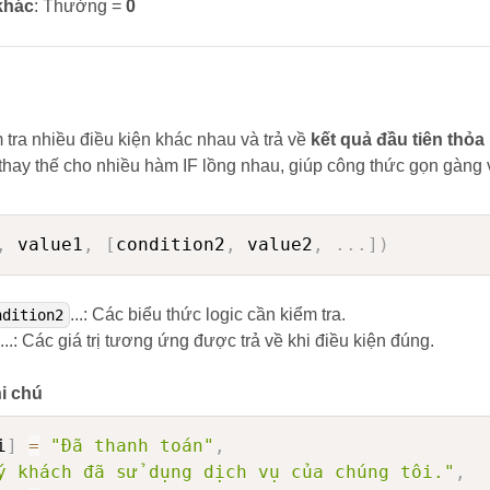
khác
: Thưởng =
0
tra nhiều điều kiện khác nhau và trả về
kết quả đầu tiên thỏa
 thay thế cho nhiều hàm IF lồng nhau, giúp công thức gọn gàng 
,
 value1
,
[
condition2
,
 value2
,
.
.
.
]
)
...: Các biểu thức logic cần kiểm tra.
ndition2
...: Các giá trị tương ứng được trả về khi điều kiện đúng.
i chú
i
]
=
"Đã thanh toán"
,
ý khách đã sử dụng dịch vụ của chúng tôi."
,