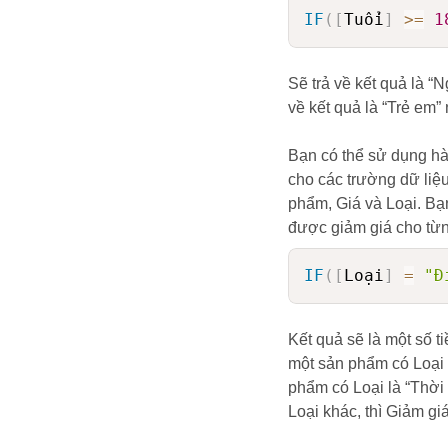
IF
(
[
Tuổi
]
>=
1
Sẽ trả về kết quả là “
về kết quả là “Trẻ em”
Bạn có thể sử dụng hàm
cho các trường dữ liệ
phẩm, Giá và Loại. Bạn
được giảm giá cho từn
IF
(
[
Loại
]
=
"Đ
Kết quả sẽ là một số 
một sản phẩm có Loại l
phẩm có Loại là “Thời 
Loại khác, thì Giảm giá