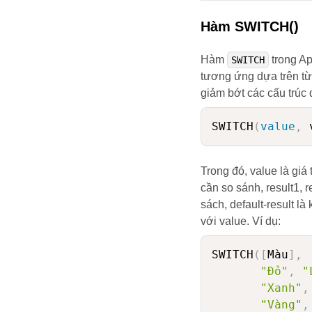
Hàm SWITCH()
Hàm
trong Ap
SWITCH
tương ứng dựa trên từ
giảm bớt các cấu trúc
SWITCH
(
value
,
 
Trong đó, value là giá 
cần so sánh, result1, 
sách, default-result l
với value. Ví dụ:
SWITCH
(
[
Màu
]
,
"Đỏ"
,
"
"Xanh"
,
"Vàng"
,