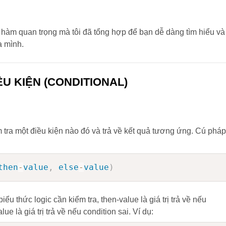
hàm quan trọng mà tôi đã tổng hợp để bạn dễ dàng tìm hiểu và
a mình.
U KIỆN (CONDITIONAL)
tra một điều kiện nào đó và trả về kết quả tương ứng. Cú phá
then
-
value
,
else
-
value
)
biểu thức logic cần kiểm tra, then-value là giá trị trả về nếu
ue là giá trị trả về nếu condition sai. Ví dụ: