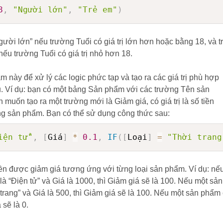
8
,
"Người lớn"
,
"Trẻ em"
)
Người lớn” nếu trường Tuổi có giá trị lớn hơn hoặc bằng 18, và t
 nếu trường Tuổi có giá trị nhỏ hơn 18.
 này để xử lý các logic phức tạp và tạo ra các giá trị phù hợp
u. Ví dụ: bạn có một bảng Sản phẩm với các trường Tên sản
 muốn tạo ra một trường mới là Giảm giá, có giá trị là số tiền
g sản phẩm. Bạn có thể sử dụng công thức sau:
iện tử"
,
[
Giá
]
*
0.1
,
IF
(
[
Loại
]
=
"Thời trang
tiền được giảm giá tương ứng với từng loại sản phẩm. Ví dụ: nế
à “Điện tử” và Giá là 1000, thì Giảm giá sẽ là 100. Nếu một sản
trang” và Giá là 500, thì Giảm giá sẽ là 100. Nếu một sản phẩm
 sẽ là 0.