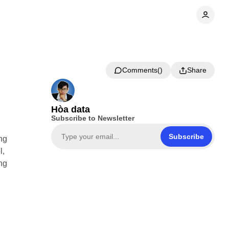
Comments
Share
Hòa data
Subscribe to Newsletter
Subscribe
ng
l,
ng
,
i