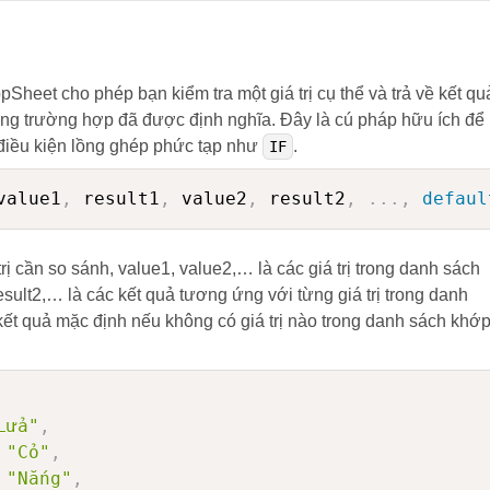
pSheet cho phép bạn kiểm tra một giá trị cụ thể và trả về kết qu
ng trường hợp đã được định nghĩa. Đây là cú pháp hữu ích để
 điều kiện lồng ghép phức tạp như
.
IF
value1
,
 result1
,
 value2
,
 result2
,
.
.
.
,
defaul
trị cần so sánh, value1, value2,… là các giá trị trong danh sách
result2,… là các kết quả tương ứng với từng giá trị trong danh
à kết quả mặc định nếu không có giá trị nào trong danh sách khớ
Lửa"
,
"Cỏ"
,
"Nắng"
,