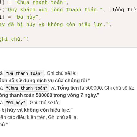
i
]
=
"Chưa thanh toán"
,
E
(
"Quý khách vui lòng thanh toán "
,
[
Tổng tiề
i
]
=
"Đã hủy"
,
ày đã bị hủy và không còn hiệu lực."
,
ghi chú."
)
là
, Ghi chú sẽ là:
"Đã thanh toán"
ch đã sử dụng dịch vụ của chúng tôi."
là
và
Tổng tiền
là 500000, Ghi chú sẽ là:
"Chưa thanh toán"
òng thanh toán 500000 trong vòng 7 ngày."
là
, Ghi chú sẽ là:
"Đã hủy"
bị hủy và không còn hiệu lực."
n các điều kiện trên, Ghi chú sẽ là:
hú."