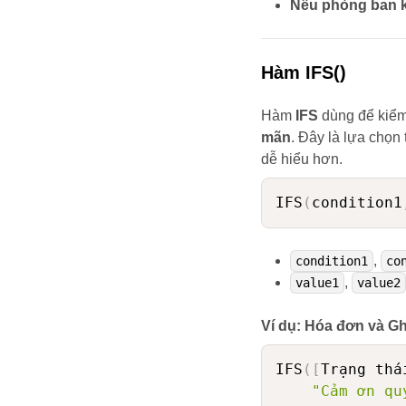
Nếu phòng ban 
Hàm IFS()
Hàm
IFS
dùng để kiểm 
mãn
. Đây là lựa chọn
dễ hiểu hơn.
IFS
(
condition1
,
condition1
co
,
value1
value2
Ví dụ: Hóa đơn và Gh
IFS
(
[
Trạng thá
"Cảm ơn qu