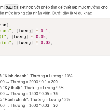
hàm
kết hợp với phép tính để thiết lập mức thưởng cho
SWITCH
ên mức lương của nhân viên. Dưới đây là ví dụ khác
ban
]
,
oanh"
,
[
Lương
]
*
0.1
,
ật"
,
[
Lương
]
*
0.05
,
hính"
,
[
Lương
]
*
0.03
,
à "Kinh doanh"
: Thưởng = Lương * 10%
000 → Thưởng = 2000 * 0.1 =
200
à "Kỹ thuật"
: Thưởng = Lương * 5%
500 → Thưởng = 1500 * 0.05 =
75
à "Hành chính"
: Thưởng = Lương * 3%
000 → Thưởng = 1000 * 0.03 =
30