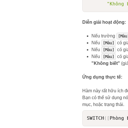
"Không 
Diễn giải hoạt động:
Nếu trường
[Màu
Nếu
có giá
[Màu]
Nếu
có giá
[Màu]
Nếu
có gi
[Màu]
"Không biết"
(giá
Ứng dụng thực tế:
Hàm này rất hữu ích đ
Bạn có thể sử dụng nó 
mục, hoặc trạng thái.
SWITCH
(
[
Phòng 