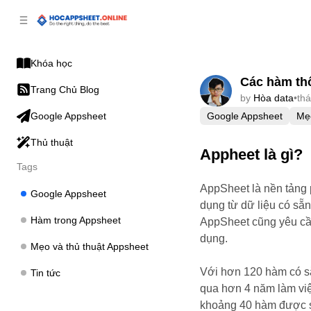
p to
p to
tent
ebar
Khóa học
Các hàm th
Trang Chủ Blog
by
Hòa data
•
th
Google Appsheet
Mẹo
Google Appsheet
Thủ thuật
Appheet là gì?
Tags
AppSheet là nền tảng p
Google Appsheet
dụng từ dữ liệu có sẵ
Hàm trong Appsheet
AppSheet cũng yêu cầu
dụng.
Mẹo và thủ thuật Appsheet
Với hơn 120 hàm có sẵ
Tin tức
qua hơn 4 năm làm việ
khoảng 40 hàm được s