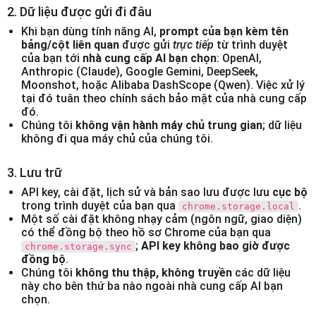
2. Dữ liệu được gửi đi đâu
Khi bạn dùng tính năng AI,
prompt của bạn kèm tên
bảng/cột liên quan
được gửi
trực tiếp
từ trình duyệt
của bạn tới
nhà cung cấp AI bạn chọn
: OpenAI,
Anthropic (Claude), Google Gemini, DeepSeek,
Moonshot, hoặc Alibaba DashScope (Qwen). Việc xử lý
tại đó tuân theo chính sách bảo mật của nhà cung cấp
đó.
Chúng tôi
không vận hành máy chủ trung gian
; dữ liệu
không đi qua máy chủ của chúng tôi.
3. Lưu trữ
API key, cài đặt, lịch sử và bản sao lưu được lưu
cục bộ
trong trình duyệt của bạn qua
.
chrome.storage.local
Một số cài đặt không nhạy cảm (ngôn ngữ, giao diện)
có thể đồng bộ theo hồ sơ Chrome của bạn qua
;
API key không bao giờ được
chrome.storage.sync
đồng bộ
.
Chúng tôi
không thu thập, không truyền
các dữ liệu
này cho bên thứ ba nào ngoài nhà cung cấp AI bạn
chọn.