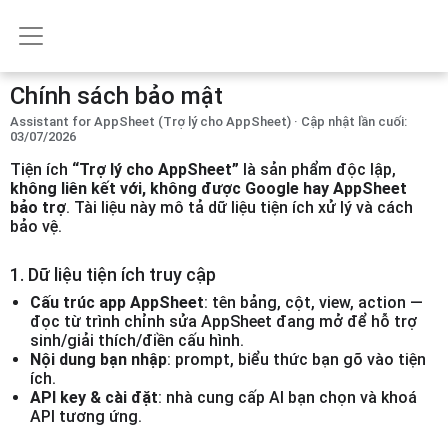
Chính sách bảo mật
Assistant for AppSheet (Trợ lý cho AppSheet) · Cập nhật lần cuối:
03/07/2026
Tiện ích
“Trợ lý cho AppSheet”
là
sản phẩm độc lập,
không liên kết với, không được Google hay AppSheet
bảo trợ
. Tài liệu này mô tả dữ liệu tiện ích xử lý và cách
bảo vệ.
1. Dữ liệu tiện ích truy cập
Cấu trúc app AppSheet
: tên bảng, cột, view, action —
đọc từ trình chỉnh sửa AppSheet đang mở để hỗ trợ
sinh/giải thích/điền cấu hình.
Nội dung bạn nhập
: prompt, biểu thức bạn gõ vào tiện
ích.
API key & cài đặt
: nhà cung cấp AI bạn chọn và khoá
API tương ứng.