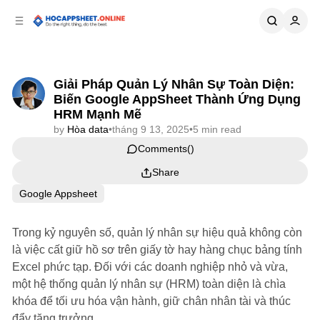
p to
p to
tent
ebar
Giải Pháp Quản Lý Nhân Sự Toàn Diện:
Biến Google AppSheet Thành Ứng Dụng
HRM Mạnh Mẽ
by
Hòa data
•
tháng 9 13, 2025
•
5 min read
Comments
Share
Google Appsheet
Trong kỷ nguyên số, quản lý nhân sự hiệu quả không còn
là việc cất giữ hồ sơ trên giấy tờ hay hàng chục bảng tính
Excel phức tạp. Đối với các doanh nghiệp nhỏ và vừa,
một hệ thống quản lý nhân sự (HRM) toàn diện là chìa
khóa để tối ưu hóa vận hành, giữ chân nhân tài và thúc
đẩy tăng trưởng.