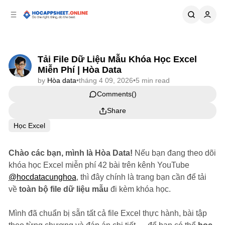
p to
p to
tent
ebar
Tải File Dữ Liệu Mẫu Khóa Học Excel
Miễn Phí | Hòa Data
by
Hòa data
•
tháng 4 09, 2026
•
5 min read
Comments
Share
Học Excel
Chào các bạn, mình là Hòa Data!
Nếu bạn đang theo dõi
khóa học Excel miễn phí 42 bài trên kênh YouTube
@hocdatacunghoa
, thì đây chính là trang bạn cần để tải
về
toàn bộ file dữ liệu mẫu
đi kèm khóa học.
Mình đã chuẩn bị sẵn tất cả file Excel thực hành, bài tập