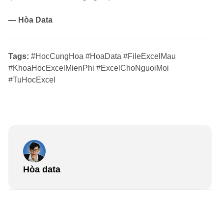
— Hòa Data
Tags:
#HocCungHoa #HoaData #FileExcelMau
#KhoaHocExcelMienPhi #ExcelChoNguoiMoi
#TuHocExcel
Hòa data