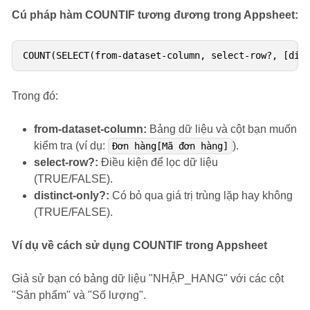
Cú pháp hàm COUNTIF tương đương trong Appsheet:
Trong đó:
from-dataset-column:
Bảng dữ liệu và cột bạn muốn
kiểm tra (ví dụ:
).
Đơn hàng[Mã đơn hàng]
select-row?:
Điều kiện để lọc dữ liệu
(TRUE/FALSE).
distinct-only?:
Có bỏ qua giá trị trùng lặp hay không
(TRUE/FALSE).
Ví dụ về cách sử dụng COUNTIF trong Appsheet
Giả sử bạn có bảng dữ liệu "NHẬP_HANG" với các cột
"Sản phẩm" và "Số lượng".