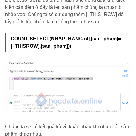
kiện cần đếm ở đây là tên sản phẩm chúng ta chuẩn bị
nhập vào. Chúng ta sẽ sử dụng thêm [_THIS_ROW] để
lấy giá trị lúc nhập, ta có công thức như sau:
COUNT(SELECT(NHAP_HANG[sl],[san_pham]=
[_THISROW].[san_pham]))
Chúng ta sẽ có kết quả trả về khác nhau khi nhập các sản
phẩm khác nhau.