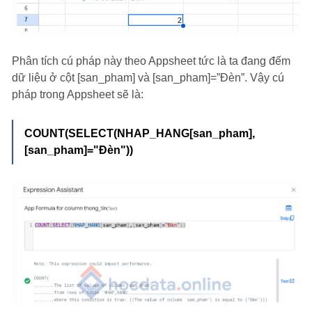
Phân tích cú pháp này theo Appsheet tức là ta đang đếm
dữ liệu ở cột [san_pham] và [san_pham]=”Đèn”. Vậy cú
pháp trong Appsheet sẽ là:
COUNT(SELECT(NHAP_HANG[san_pham],
[san_pham]="Đèn"))