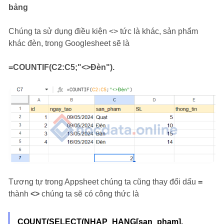
bảng
Chúng ta sử dụng điều kiện <> tức là khác, sản phẩm
khác đèn, trong Googlesheet sẽ là
=COUNTIF(C2:C5;"<>Đèn").
Tương tự trong Appsheet chúng ta cũng thay đổi dấu
=
thành
<>
chúng ta sẽ có công thức là
COUNT(SELECT(NHAP_HANG[san_pham],