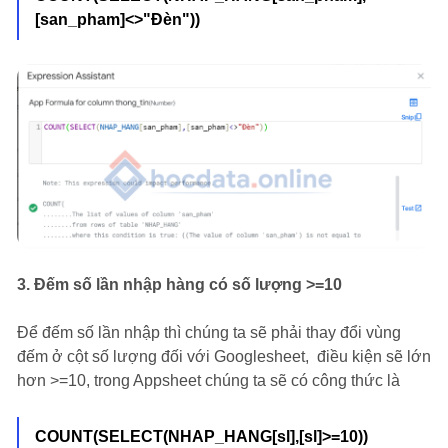
[san_pham]<>"Đèn"))
3.
Đếm số lần nhập hàng có số lượng >=10
Để đếm số lần nhập thì chúng ta sẽ phải thay đổi vùng
đếm ở cột số lượng đối với Googlesheet, điều kiện sẽ lớn
hơn >=10, trong Appsheet chúng ta sẽ có công thức là
COUNT(SELECT(NHAP_HANG[sl],[sl]>=10))