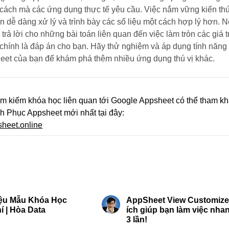
eo cách mà các ứng dụng thực tế yêu cầu. Việc nắm vững kiến th
 dễ dàng xử lý và trình bày các số liệu một cách hợp lý hơn. 
trả lời cho những bài toán liên quan đến việc làm tròn các giá tr
 chính là đáp án cho bạn. Hãy thử nghiệm và áp dụng tính năng
eet của bạn để khám phá thêm nhiều ứng dụng thú vị khác.
ìm kiếm khóa học liên quan tới Google Appsheet có thể tham k
h Phục Appsheet mới nhất tại đây:
sheet.online
5 min read
4
Liệu Mẫu Khóa Học
AppSheet View Customize 
í | Hòa Data
ích giúp bạn làm việc nha
3 lần!