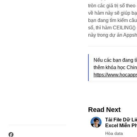
tròn các giá trị số th
về hàm này sẽ giúp bạn
bạn đang tìm kiếm câu 
số, thì hàm CEILING()
này trong dự án Appsh
Nếu các bạn đang t
thêm khóa học Chin
https://www.hocapp
Read Next
Tải File Dữ 
Excel Miễn Ph
Hòa data
Facebook