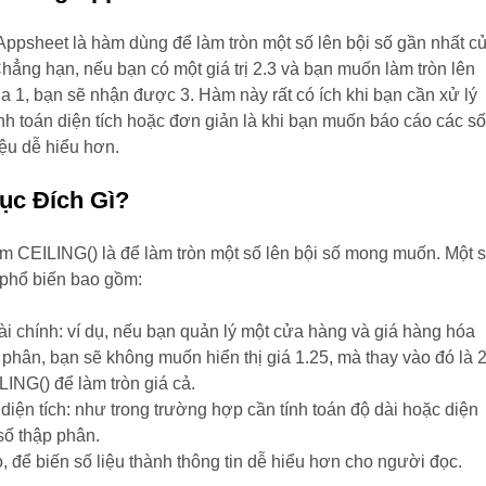
ppsheet là hàm dùng để làm tròn một số lên bội số gần nhất c
 Chẳng hạn, nếu bạn có một giá trị 2.3 và bạn muốn làm tròn lên
a 1, bạn sẽ nhận được 3. Hàm này rất có ích khi bạn cần xử lý
 tính toán diện tích hoặc đơn giản là khi bạn muốn báo cáo các s
iệu dễ hiểu hơn.
ục Đích Gì?
m CEILING() là để làm tròn một số lên bội số mong muốn. Một 
phổ biến bao gồm:
tài chính: ví dụ, nếu bạn quản lý một cửa hàng và giá hàng hóa
 phân, bạn sẽ không muốn hiển thị giá 1.25, mà thay vào đó là 
ING() để làm tròn giá cả.
 diện tích: như trong trường hợp cần tính toán độ dài hoặc diện
số thập phân.
, để biến số liệu thành thông tin dễ hiểu hơn cho người đọc.