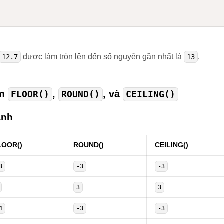
được làm tròn lên đến số nguyên gần nhất là
.
12.7
13
àm
,
, và
FLOOR()
ROUND()
CEILING()
ánh
LOOR()
ROUND()
CEILING()
3
-3
-3
3
3
4
-3
-3