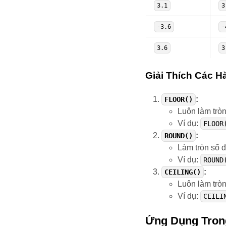
3.1
3
-3.6
-
3.6
3
Giải Thích Các H
:
FLOOR()
Luôn làm trò
Ví dụ:
FLOOR
:
ROUND()
Làm tròn số 
Ví dụ:
ROUND
:
CEILING()
Luôn làm tròn
Ví dụ:
CEILI
Ứng Dụng Tron