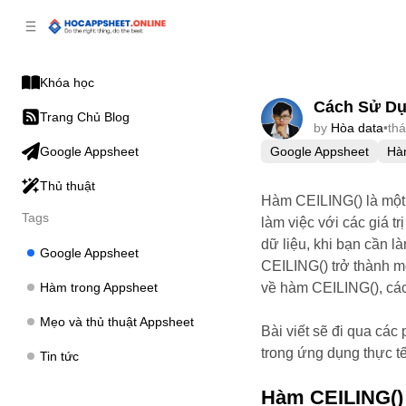
p to
p to
tent
ebar
Khóa học
Cách Sử Dụ
Trang Chủ Blog
by
Hòa data
•
th
Google Appsheet
Hà
Google Appsheet
Thủ thuật
Hàm CEILING() là một 
Tags
làm việc với các giá t
dữ liệu, khi bạn cần l
Google Appsheet
CEILING() trở thành mộ
Hàm trong Appsheet
về hàm CEILING(), các
Mẹo và thủ thuật Appsheet
Bài viết sẽ đi qua cá
trong ứng dụng thực tế
Tin tức
Hàm CEILING() 