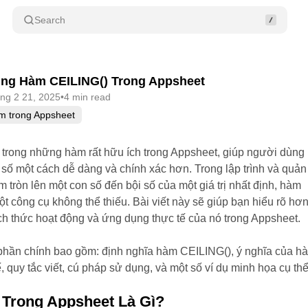
Search
ng Hàm CEILING() Trong Appsheet
áng 2 21, 2025
•
4 min read
m trong Appsheet
trong những hàm rất hữu ích trong Appsheet, giúp người dùng
rị số một cách dễ dàng và chính xác hơn. Trong lập trình và quản
àm tròn lên một con số đến bội số của một giá trị nhất định, hàm
t công cụ không thể thiếu. Bài viết này sẽ giúp bạn hiểu rõ hơ
h thức hoạt động và ứng dụng thực tế của nó trong Appsheet.
c phần chính bao gồm: định nghĩa hàm CEILING(), ý nghĩa của h
, quy tắc viết, cú pháp sử dụng, và một số ví dụ minh họa cụ thể
Trong Appsheet Là Gì?