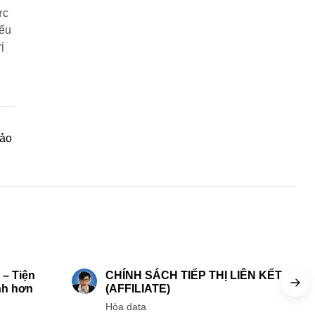
ức
Nếu
ị
hảo
 min read
7 min read
– Tiện
CHÍNH SÁCH TIẾP THỊ LIÊN KẾT
nh hơn
(AFFILIATE)
Hòa data