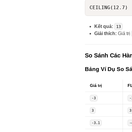
Kết quả:
13
Giải thích:
Giá trị
So Sánh Các H
Bảng Ví Dụ So S
Giá trị
F
-3
-
3
3
-3.1
-