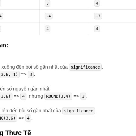
3
4
4
-4
-3
4
4
àm:
n xuống đến bội số gần nhất của
.
significance
=>
.
(3.6, 1)
3
đến số nguyên gần nhất.
=>
, nhưng
=>
.
(3.6)
4
ROUND(3.4)
3
 lên đến bội số gần nhất của
.
significance
=>
.
NG(3.6)
4
g Thực Tế