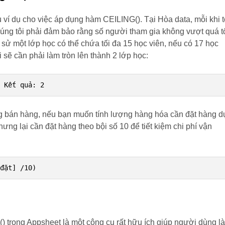
u ví dụ cho việc áp dụng hàm CEILING(). Tại Hòa data, mỗi khi t
úng tôi phải đảm bảo rằng số người tham gia không vượt quá t
sử một lớp học có thể chứa tối đa 15 học viên, nếu có 17 học
i sẽ cần phải làm tròn lên thành 2 lớp học:
/ Kết quả: 2
g bán hàng, nếu bạn muốn tính lượng hàng hóa cần đặt hàng 
hưng lại cần đặt hàng theo bội số 10 để tiết kiệm chi phí vận
 đặt] /10)
) trong Appsheet là một công cụ rất hữu ích giúp người dùng l