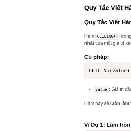
Quy Tắc Viết H
Quy Tắc Viết H
Hàm
tron
CEILING()
nhất
của một giá trị xá
Cú pháp:
:
Giá trị cầ
value
Hàm này sẽ
luôn làm 
Ví Dụ 1: Làm tròn