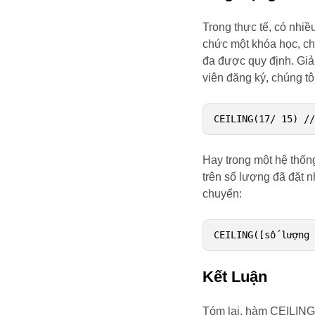
Trong thực tế, có nhiề
chức một khóa học, ch
đa được quy định. Giả 
viên đăng ký, chúng tô
CEILING(17/ 15) /
Hay trong một hệ thốn
trên số lượng đã đặt n
chuyển:
CEILING([số lượng
Kết Luận
Tóm lại, hàm CEILING(