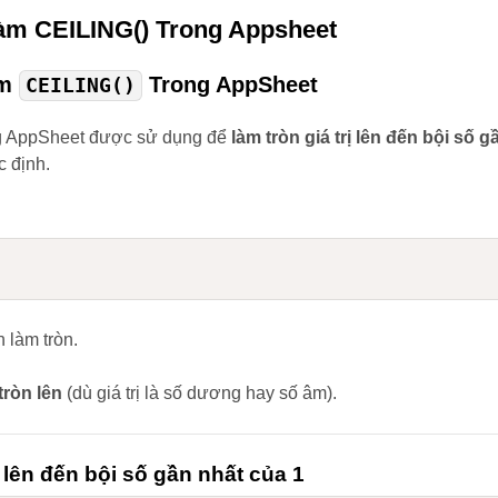
àm CEILING() Trong Appsheet
àm
Trong AppSheet
CEILING()
g AppSheet được sử dụng để
làm tròn giá trị lên đến bội số g
c định.
n làm tròn.
tròn lên
(dù giá trị là số dương hay số âm).
 lên đến bội số gần nhất của 1