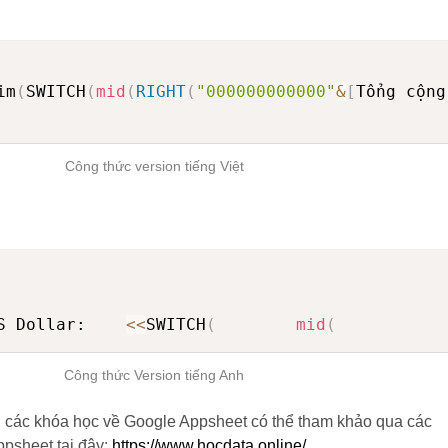
:
im
(
SWITCH
(
mid
(
RIGHT
(
"000000000000"
&
[
Tổng cộng
Công thức version tiếng Việt
S Dollar:    
<<
SWITCH
(
mid
(
Công thức Version tiếng Anh
 các khóa học về Google Appsheet có thể tham khảo qua các
psheet tại đây:
https://www.hocdata.online/