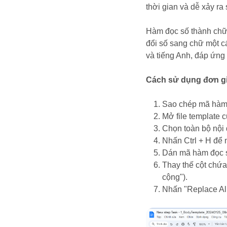
thời gian và dễ xảy ra 
Hàm đọc số thành chữ 
đổi số sang chữ một cá
và tiếng Anh, đáp ứng
Cách sử dụng đơn g
Sao chép mã hàm
Mở file template 
Chọn toàn bộ nội 
Nhấn Ctrl + H để 
Dán mã hàm đọc s
Thay thế cột chứa
cộng").
Nhấn "Replace All"