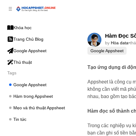
p to
p to
tent
ebar
Khóa học
Hàm Đọc Số 
Trang Chủ Blog
by
Hòa data
•
th
Google Appsheet
Google Appsheet
Thủ thuật
Tạo ứng dụng di độn
Tags
Appsheet là công cụ 
Google Appsheet
không cần viết mã phứ
Hàm trong Appsheet
nhau, bao gồm tạo báo 
Mẹo và thủ thuật Appsheet
Hàm đọc số thành ch
Tin tức
Trong các nghiệp vụ ki
bạn cần ghi số tiền bằ