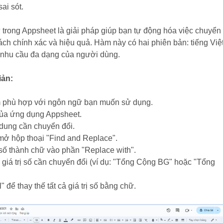
sai sót.
trong Appsheet là giải pháp giúp bạn tự động hóa việc chuyển
ch chính xác và hiệu quả. Hàm này có hai phiên bản: tiếng Việ
 nhu cầu đa dạng của người dùng.
iản:
 phù hợp với ngôn ngữ bạn muốn sử dụng.
của ứng dụng Appsheet.
dung cần chuyển đổi.
mở hộp thoại "Find and Replace".
ố thành chữ vào phần "Replace with".
 giá trị số cần chuyển đổi (ví dụ: "Tổng Cộng BG" hoặc "Tổng
 để thay thế tất cả giá trị số bằng chữ.