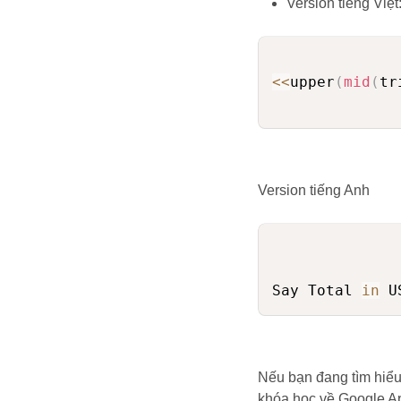
Version tiếng Việt
<<
upper
(
mid
(
tr
Version tiếng Anh
Say Total 
in
 U
Nếu bạn đang tìm hiểu
khóa học về Google Ap