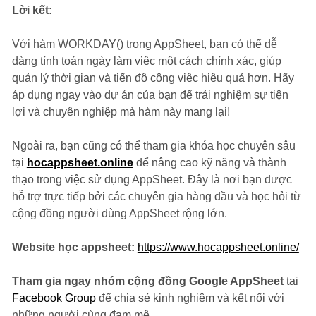
Lời kết:
Với hàm WORKDAY() trong AppSheet, bạn có thể dễ
dàng tính toán ngày làm việc một cách chính xác, giúp
quản lý thời gian và tiến độ công việc hiệu quả hơn. Hãy
áp dụng ngay vào dự án của bạn để trải nghiệm sự tiện
lợi và chuyên nghiệp mà hàm này mang lại!
Ngoài ra, bạn cũng có thể tham gia khóa học chuyên sâu
tại
hocappsheet.online
để nâng cao kỹ năng và thành
thạo trong việc sử dụng AppSheet. Đây là nơi bạn được
hỗ trợ trực tiếp bởi các chuyên gia hàng đầu và học hỏi từ
cộng đồng người dùng AppSheet rộng lớn.
Website học appsheet:
https://www.hocappsheet.online/
Tham gia ngay nhóm cộng đồng Google AppSheet
tại
Facebook Group
để chia sẻ kinh nghiệm và kết nối với
những người cùng đam mê.