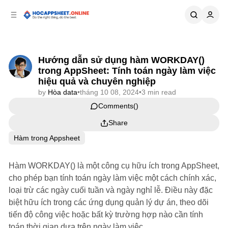
p to
p to
tent
ebar
Hướng dẫn sử dụng hàm WORKDAY()
trong AppSheet: Tính toán ngày làm việc
hiệu quả và chuyên nghiệp
by
Hòa data
•
tháng 10 08, 2024
•
3 min read
Comments
Share
Hàm trong Appsheet
Hàm WORKDAY() là một công cụ hữu ích trong AppSheet,
cho phép bạn tính toán ngày làm việc một cách chính xác,
loại trừ các ngày cuối tuần và ngày nghỉ lễ. Điều này đặc
biệt hữu ích trong các ứng dụng quản lý dự án, theo dõi
tiến độ công việc hoặc bất kỳ trường hợp nào cần tính
toán thời gian dựa trên ngày làm việc.