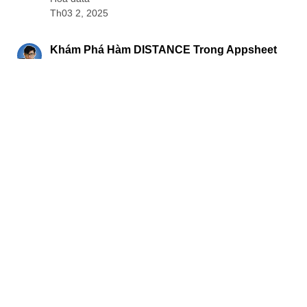
Th03 2, 2025
5 min read
Khám Phá Hàm DISTANCE Trong Appsheet
Hòa data
Th03 1, 2025
•
Google Appsheet
•
Hàm trong Appsheet
6 min read
Hiểu Biết Về Hàm DECIMAL Trong Appsheet
Hòa data
Th02 27, 2025
•
Google Appsheet
•
Hàm trong Appsheet
5 min read
Khám Phá Hàm CONCATENATE Trong
Appsheet
Hòa data
Th02 25, 2025
•
Google Appsheet
•
Hàm trong Appsheet
4 min read
Cách Sử Dụng Hàm CEILING() Trong
Appsheet
Hòa data