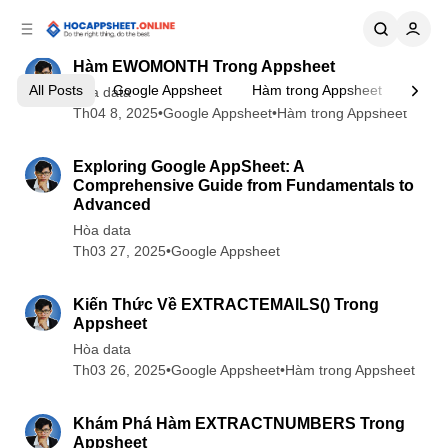
p to
p to
tent
ebar
4 min read
Posts
Hàm EWOMONTH Trong Appsheet
Học
All Posts
Google Appsheet
Hàm trong Appsheet
Mẹo v
Hòa data
Appsheet
Th04 8, 2025
•
Google Appsheet
•
Hàm trong Appsheet
4 min read
Online
Exploring Google AppSheet: A
Comprehensive Guide from Fundamentals to
Advanced
Hòa data
Th03 27, 2025
•
Google Appsheet
4 min read
Kiến Thức Về EXTRACTEMAILS() Trong
Appsheet
Hòa data
Th03 26, 2025
•
Google Appsheet
•
Hàm trong Appsheet
5 min read
Khám Phá Hàm EXTRACTNUMBERS Trong
Appsheet