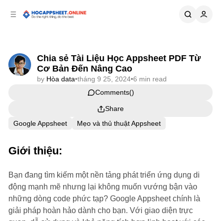
p to
p to
tent
ebar
Chia sẻ Tài Liệu Học Appsheet PDF Từ
Cơ Bản Đến Nâng Cao
by
Hòa data
•
tháng 9 25, 2024
•
6 min read
Comments
Share
Google Appsheet
Mẹo và thủ thuật Appsheet
Giới thiệu:
Bạn đang tìm kiếm một nền tảng phát triển ứng dụng di
động mạnh mẽ nhưng lại không muốn vướng bận vào
những dòng code phức tạp? Google Appsheet chính là
giải pháp hoàn hảo dành cho bạn. Với giao diện trực