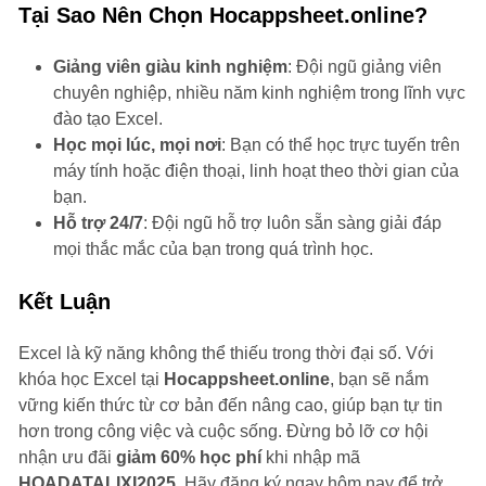
Tại Sao Nên Chọn Hocappsheet.online?
Giảng viên giàu kinh nghiệm
: Đội ngũ giảng viên
chuyên nghiệp, nhiều năm kinh nghiệm trong lĩnh vực
đào tạo Excel.
Học mọi lúc, mọi nơi
: Bạn có thể học trực tuyến trên
máy tính hoặc điện thoại, linh hoạt theo thời gian của
bạn.
Hỗ trợ 24/7
: Đội ngũ hỗ trợ luôn sẵn sàng giải đáp
mọi thắc mắc của bạn trong quá trình học.
Kết Luận
Excel là kỹ năng không thể thiếu trong thời đại số. Với
khóa học Excel tại
Hocappsheet.online
, bạn sẽ nắm
vững kiến thức từ cơ bản đến nâng cao, giúp bạn tự tin
hơn trong công việc và cuộc sống. Đừng bỏ lỡ cơ hội
nhận ưu đãi
giảm 60% học phí
khi nhập mã
HOADATALIXI2025
. Hãy đăng ký ngay hôm nay để trở