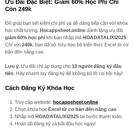
Ưu Đãi Đặc Biệt: Giảm 60% Học Phí Chỉ
Còn 249k
Để giúp bạn tiết kiệm chi phí và dễ dàng tiếp cận với khóa
học chất lượng,
Hocappsheet.online
dành tặng ưu đãi
giảm 60% học phí
khi bạn nhập mã
HOADATALIXI2025
.
Chỉ với
249k
, bạn đã sở hữu trọn bộ kiến thức Excel từ cơ
bản đến nâng cao.
Lưu ý
: Ưu đãi chỉ áp dụng cho
10 người đăng ký đầu
tiên
. Hãy nhanh tay đăng ký để không bỏ lỡ cơ hội này!
Cách Đăng Ký Khóa Học
Truy cập website:
hocappsheet.online
Chọn khóa học
Excel từ cơ bản đến nâng cao
.
Nhập mã
HOADATALIXI2025
tại bước thanh toán.
Hoàn tất đăng ký và bắt đầu học ngay!