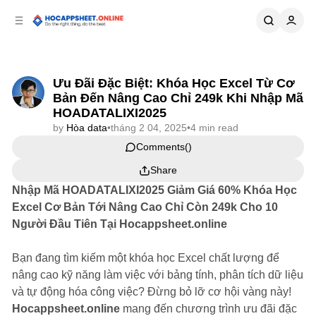
p to
p to
tent
ebar
Ưu Đãi Đặc Biệt: Khóa Học Excel Từ Cơ
Bản Đến Nâng Cao Chỉ 249k Khi Nhập Mã
HOADATALIXI2025
by
Hòa data
•
tháng 2 04, 2025
•
4 min read
Comments
Share
Nhập Mã HOADATALIXI2025 Giảm Giá 60% Khóa Học
Excel Cơ Bản Tới Nâng Cao Chỉ Còn 249k Cho 10
Người Đầu Tiên Tại Hocappsheet.online
Bạn đang tìm kiếm một khóa học Excel chất lượng để
nâng cao kỹ năng làm việc với bảng tính, phân tích dữ liệu
và tự động hóa công việc? Đừng bỏ lỡ cơ hội vàng này!
Hocappsheet.online
mang đến chương trình ưu đãi đặc