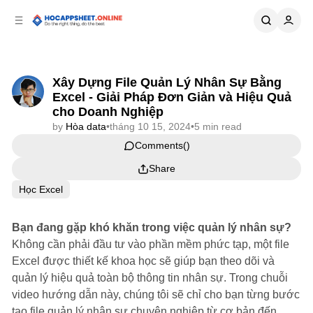
p to
p to
tent
ebar
Xây Dựng File Quản Lý Nhân Sự Bằng
Excel - Giải Pháp Đơn Giản và Hiệu Quả
cho Doanh Nghiệp
by
Hòa data
•
tháng 10 15, 2024
•
5 min read
Comments
Share
Học Excel
Bạn đang gặp khó khăn trong việc quản lý nhân sự?
Không cần phải đầu tư vào phần mềm phức tạp, một file
Excel được thiết kế khoa học sẽ giúp bạn theo dõi và
quản lý hiệu quả toàn bộ thông tin nhân sự. Trong chuỗi
video hướng dẫn này, chúng tôi sẽ chỉ cho bạn từng bước
tạo file quản lý nhân sự chuyên nghiệp từ cơ bản đến